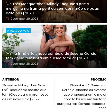
'Os Três Mosqueteiros: Milady' : segunda parte
mergulha na trama política sem abrir mão de boas
batalhas | 2023
December 29, 2023
PITACO DO PAPO
'Minha Irmã e Eu' : nova comédia de Susana Garcia
tem apelo feminista em núcleo familiar | 2023
December 28, 2023
ANTERIOR
PRÓXIMO
'Downton Abbey: Uma Nova
'Klondike – A Guerra na
Era' : sequência mostra que
Ucrânia' encena os eventos
tem fôlego para a promessa
que prenunciaram o maior
de um novo ciclo | 2022
conflito bélico em território
europeu das últimas décadas |
2022