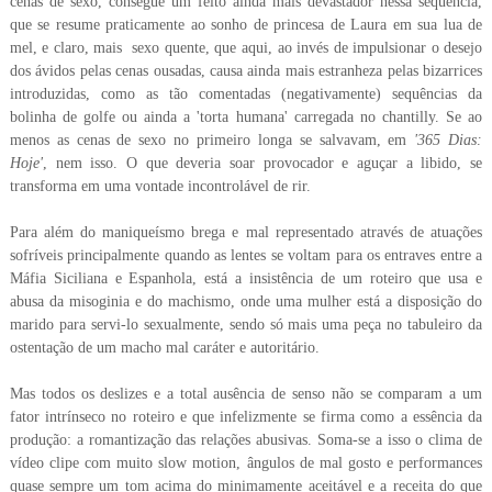
cenas de sexo, consegue um feito ainda mais devastador nessa sequência,
que se resume praticamente ao sonho de princesa de Laura em sua lua de
mel, e claro, mais sexo quente, que aqui, ao invés de impulsionar o desejo
dos ávidos pelas cenas ousadas, causa ainda mais estranheza pelas bizarrices
introduzidas, como as tão comentadas (negativamente) sequências da
bolinha de golfe ou ainda a 'torta humana' carregada no chantilly. Se ao
menos as cenas de sexo no primeiro longa se salvavam, em
'365 Dias:
Hoje'
, nem isso. O que deveria soar provocador e aguçar a libido, se
transforma em uma vontade incontrolável de rir.
Para além do maniqueísmo brega e mal representado através de atuações
sofríveis principalmente quando as lentes se voltam para os entraves entre a
Máfia Siciliana e Espanhola, está a insistência de um roteiro que usa e
abusa da misoginia e do machismo, onde uma mulher está a disposição do
marido para servi-lo sexualmente, sendo só mais uma peça no tabuleiro da
ostentação de um macho mal caráter e autoritário.
Mas todos os deslizes e a total ausência de senso não se comparam a um
fator intrínseco no roteiro e que infelizmente se firma como a essência da
produção: a romantização das relações abusivas. Soma-se a isso o clima de
vídeo clipe com muito slow motion, ângulos de mal gosto e performances
quase sempre um tom acima do minimamente aceitável e a receita do que