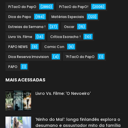
PiTacO do PapO
(2860)
PiTacO do PapO!
(2006)
Dica do Papo
(194)
Matérias Especiais
(123)
Estreias da Semana !
(37)
Oscar
(15)
Livro Vs. Filme
(14)
Crítica Escracho !
(10)
PAPO NEWS
(9)
Comic Con
(6)
Dica Reserva Imovision
(4)
'PiTacO do PapO
(1)
PAPO
(1)
MAIS ACESSADAS
Livro Vs. Filme: 'O Nevoeiro'
'Ninho do Mal': longa finlandês explora o
desumano e assustador mito da família