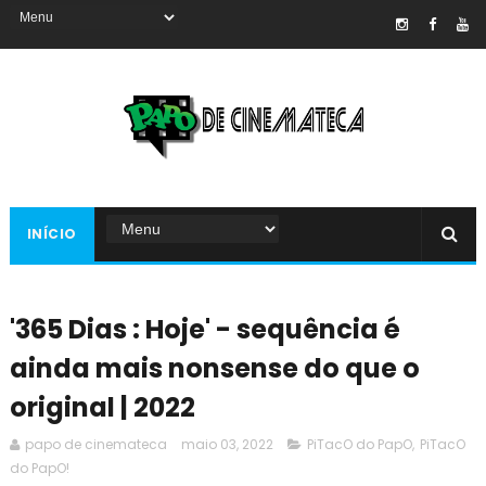
INÍCIO
'365 Dias : Hoje' - sequência é
ainda mais nonsense do que o
original | 2022
papo de cinemateca
maio 03, 2022
PiTacO do PapO
,
PiTacO
do PapO!