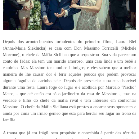
Depois dos acontecimentos turbulentos do primeiro filme, Laura Biel
(Anna-Maria Sieklucka) se casa com Don Massimo Torricelli (Michele
Morrone), o chefe da Máfia Siciliana que a sequestrou. Sua vida parece um
conto de fadas: ela tem um marido amoroso, uma casa linda e um bebê a
caminho. Mas Massimo tem muitos inimigos, e eles sabem que a melhor
maneira de lhe causar dor é ferir aqueles poucos que podem provocar
alguma fagulha de carinho nele. Depois de presenciar uma cena horrível
durante uma festa, Laura foge do lugar e é acolhida por Marcelo "Nacho"
Matos, - que até então era só o jardineiro da casa de Massimo -, mas na
verdade é filho do chefe da máfia rival e tem interesse em confrontar
Massimo. O chefe da Máfia Siciliana está prestes a encarar seus oponentes e
ainda por cima um irmão gêmeo que está para herdar seu lugar no trono da
família.
A trama que já era frágil, sem propósito e concebida à partir das tórridas