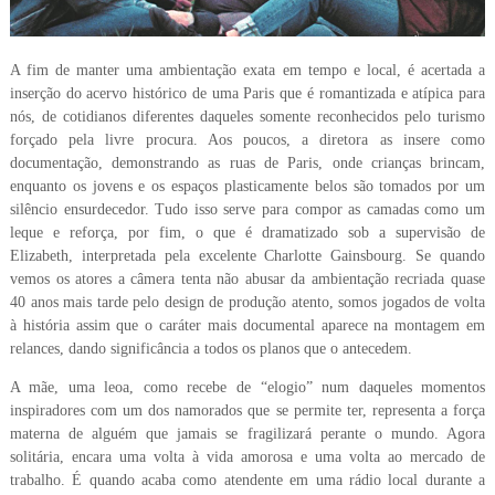
A fim de manter uma ambientação exata em tempo e local, é acertada a
inserção do acervo histórico de uma Paris que é romantizada e atípica para
nós, de cotidianos diferentes daqueles somente reconhecidos pelo turismo
forçado pela livre procura. Aos poucos, a diretora as insere como
documentação, demonstrando as ruas de Paris, onde crianças brincam,
enquanto os jovens e os espaços plasticamente belos são tomados por um
silêncio ensurdecedor. Tudo isso serve para compor as camadas como um
leque e reforça, por fim, o que é dramatizado sob a supervisão de
Elizabeth, interpretada pela excelente Charlotte Gainsbourg. Se quando
vemos os atores a câmera tenta não abusar da ambientação recriada quase
40 anos mais tarde pelo design de produção atento, somos jogados de volta
à história assim que o caráter mais documental aparece na montagem em
relances, dando significância a todos os planos que o antecedem.
A mãe, uma leoa, como recebe de “elogio” num daqueles momentos
inspiradores com um dos namorados que se permite ter, representa a força
materna de alguém que jamais se fragilizará perante o mundo. Agora
solitária, encara uma volta à vida amorosa e uma volta ao mercado de
trabalho. É quando acaba como atendente em uma rádio local durante a