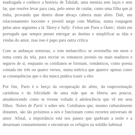
madrugada e conhece a história de Talulah, uma menina sem laços e sem
lar, que resolve levar para casa, pelo senso de cuidar, como uma filha que já
tinha, provando que dentro desse abraço caberia mais afeto. Dali, um
relacionamento inocente e juvenil surge com Mathias, numa roupagem
pelos anos seguintes a lá
'Harry e Sally: Feitos um Para o Outro'
, título em
português que sempre pensei entregar ao destino e simplificar as idas e
vindas do amor, mas isso é papo para outra crítica.
Com as andanças noturnas, o tom melancólico se avermelha em neon e
toma conta da tela, para recriar os romances juvenis ou mais maduros e
seguros de si, enquanto os cotidianos se formam, românticos, como poesia
contada em três ou quatro versos, numa métrica que aparece apenas como
as consequências que o dia nunca pudera trazer a eles.
Por fim, Paris é o berço da recuperação do afeto, da reaproximação
carinhosa e da felicidade de uma mãe que se liberta aos poucos,
amadurecendo como se tivesse voltado à adolescência que vê em seus
filhos.
'Noites de Paris'
é sobre nós. Cotidianos que, mesmo culturalmente
distantes, são tão próximos a nós e funcionam como recortes universais de
amor. Afinal, a importância está nos passos que quebram a noite e a
desarmam constantemente e encontram os refúgios na solidão habitual.