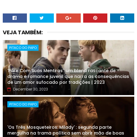
VEJA TAMBÉM:
PITACO DO PAPO
'Pare Com Suas Mentiras': um blend rascante de
drama e romance juvenil que narra as consequências
de um amor sufocado por tradições | 2023
December 30, 2023
PITACO DO PAPO
'Os Três Mosqueteiros: Milady' : segunda parte
mergulha na trama política sem abrir mão de boas