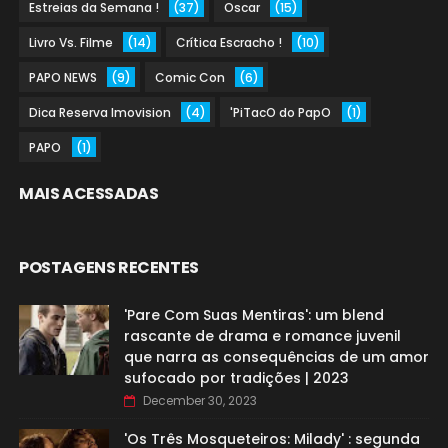
Estreias da Semana !
(37)
Oscar
(15)
Livro Vs. Filme
(14)
Crítica Escracho !
(10)
PAPO NEWS
(9)
Comic Con
(6)
Dica Reserva Imovision
(4)
'PiTacO do PapO
(1)
PAPO
(1)
MAIS ACESSADAS
POSTAGENS RECENTES
'Pare Com Suas Mentiras': um blend
rascante de drama e romance juvenil
que narra as consequências de um amor
sufocado por tradições | 2023
December 30, 2023
'Os Três Mosqueteiros: Milady' : segunda