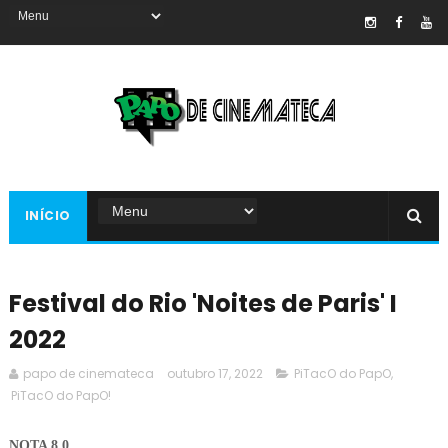
INÍCIO
Festival do Rio 'Noites de Paris' I
2022
papo de cinemateca
outubro 17, 2022
PiTacO do PapO
,
PiTacO do PapO!
NOTA 8.0