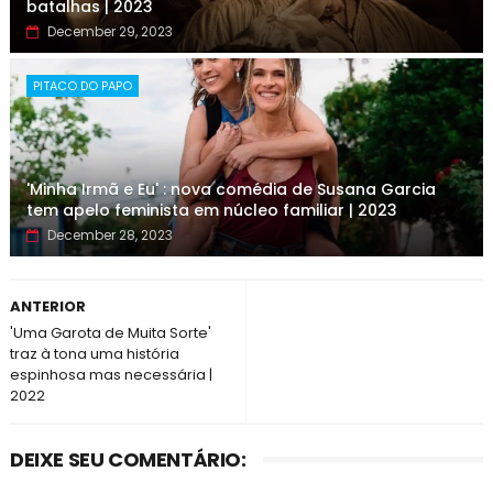
batalhas | 2023
December 29, 2023
PITACO DO PAPO
'Minha Irmã e Eu' : nova comédia de Susana Garcia
tem apelo feminista em núcleo familiar | 2023
December 28, 2023
ANTERIOR
'Uma Garota de Muita Sorte'
traz à tona uma história
espinhosa mas necessária |
2022
DEIXE SEU COMENTÁRIO: