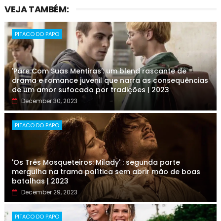
VEJA TAMBÉM:
PITACO DO PAPO
'Pare Com Suas Mentiras': um blend rascante de
drama e romance juvenil que narra as consequências
de um amor sufocado por tradições | 2023
December 30, 2023
PITACO DO PAPO
'Os Três Mosqueteiros: Milady' : segunda parte
mergulha na trama política sem abrir mão de boas
batalhas | 2023
December 29, 2023
PITACO DO PAPO