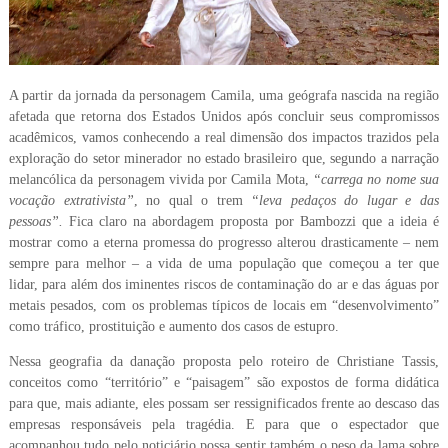
A partir da jornada da personagem Camila, uma geógrafa nascida na região
afetada que retorna dos Estados Unidos após concluir seus compromissos
acadêmicos, vamos conhecendo a real dimensão dos impactos trazidos pela
exploração do setor minerador no estado brasileiro que, segundo a narração
melancólica da personagem vivida por Camila Mota,
“carrega no nome sua
vocação extrativista”
, no qual o trem
“leva pedaços do lugar e das
pessoas”.
Fica claro na abordagem proposta por Bambozzi que a ideia é
mostrar como a eterna promessa do progresso alterou drasticamente – nem
sempre para melhor – a vida de uma população que começou a ter que
lidar, para além dos iminentes riscos de contaminação do ar e das águas por
metais pesados, com os problemas típicos de locais em “desenvolvimento”
como tráfico, prostituição e aumento dos casos de estupro.
Nessa geografia da danação proposta pelo roteiro de Christiane Tassis,
conceitos como “território” e “paisagem” são expostos de forma didática
para que, mais adiante, eles possam ser ressignificados frente ao descaso das
empresas responsáveis pela tragédia. E para que o espectador que
acompanhou tudo pelo noticiário possa sentir também o peso da lama sobre