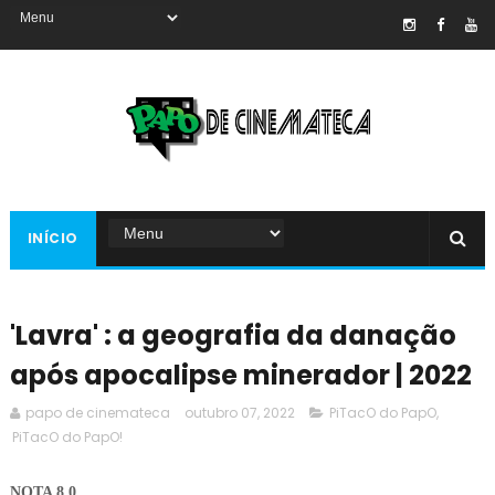
INÍCIO
'Lavra' : a geografia da danação
após apocalipse minerador | 2022
papo de cinemateca
outubro 07, 2022
PiTacO do PapO
,
PiTacO do PapO!
NOTA 8.0