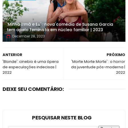
'Minha Irmã e Eu' : nova comédia de Susana Garcia
tem apelo feminista em núcleo familiar | 2023
December 28, 2023
ANTERIOR
PRÓXIMO
'Blonde': cinebio é uma ópera
'Morte Morte Morte' : o horror
de especulações indecisas |
da juventude pós-moderna |
2022
2022
DEIXE SEU COMENTÁRIO:
PESQUISAR NESTE BLOG