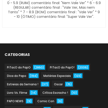
0 - 5.9 (RUIM) comentário final: "Nem Vale Ver" * 6 - 6.9
(REGULAR) comentário final : "Vale Ver, Mas nem
Tanto" * 7 - 8.9 (BOM) comentário final : "Vale Ver" * 9
- 10 (ÓTIMO) comentário final: "Super Vale Ver".
CATEGORIAS
PiTacO do PapO
(2860)
PiTacO do PapO!
(2006)
Dica do Papo
(194)
Matérias Especiais
(123)
Estreias da Semana !
(37)
Oscar
(15)
Livro Vs. Filme
(14)
Crítica Escracho !
(10)
PAPO NEWS
(9)
Comic Con
(6)