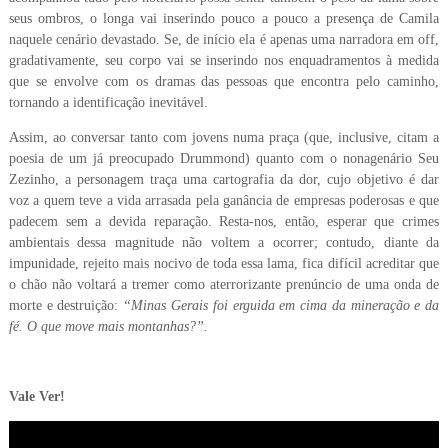
seus ombros, o longa vai inserindo pouco a pouco a presença de Camila
naquele cenário devastado. Se, de início ela é apenas uma narradora em off,
gradativamente, seu corpo vai se inserindo nos enquadramentos à medida
que se envolve com os dramas das pessoas que encontra pelo caminho,
tornando a identificação inevitável.
Assim, ao conversar tanto com jovens numa praça (que, inclusive, citam a
poesia de um já preocupado Drummond) quanto com o nonagenário Seu
Zezinho, a personagem traça uma cartografia da dor, cujo objetivo é dar
voz a quem teve a vida arrasada pela ganância de empresas poderosas e que
padecem sem a devida reparação. Resta-nos, então, esperar que crimes
ambientais dessa magnitude não voltem a ocorrer; contudo, diante da
impunidade, rejeito mais nocivo de toda essa lama, fica difícil acreditar que
o chão não voltará a tremer como aterrorizante prenúncio de uma onda de
morte e destruição:
“Minas Gerais foi erguida em cima da mineração e da
fé. O que move mais montanhas?”.
Vale Ver!