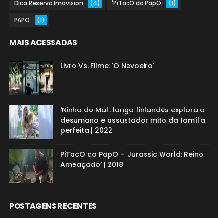
Dica Reserva Imovision
(4)
'PiTacO do PapO
(1)
PAPO
(1)
MAIS ACESSADAS
Livro Vs. Filme: 'O Nevoeiro'
'Ninho do Mal': longa finlandês explora o
desumano e assustador mito da família
perfeita | 2022
PiTacO do PapO - ‘Jurassic World: Reino
Ameaçado’ | 2018
POSTAGENS RECENTES