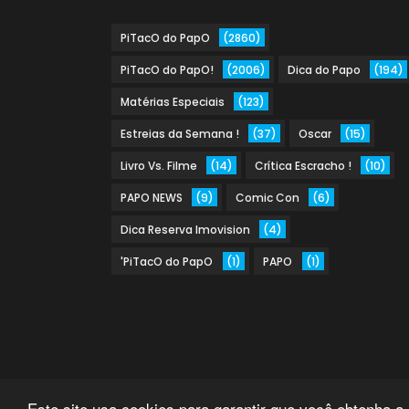
PiTacO do PapO
(2860)
PiTacO do PapO!
(2006)
Dica do Papo
(194)
Matérias Especiais
(123)
Estreias da Semana !
(37)
Oscar
(15)
Livro Vs. Filme
(14)
Crítica Escracho !
(10)
PAPO NEWS
(9)
Comic Con
(6)
Dica Reserva Imovision
(4)
'PiTacO do PapO
(1)
PAPO
(1)
Este site usa cookies para garantir que você obtenha a