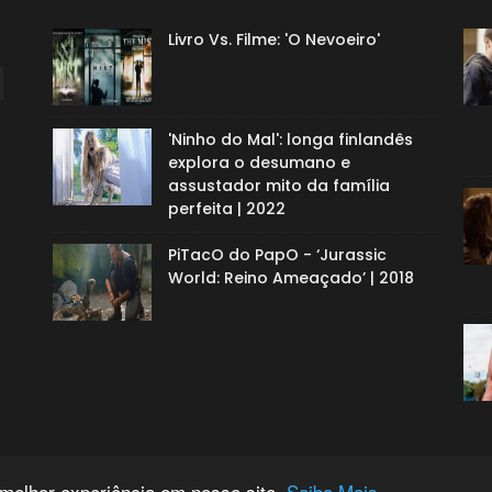
Livro Vs. Filme: 'O Nevoeiro'
'Ninho do Mal': longa finlandês
explora o desumano e
assustador mito da família
perfeita | 2022
PiTacO do PapO - ‘Jurassic
World: Reino Ameaçado’ | 2018
 melhor experiência em nosso site.
Saiba Mais.