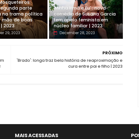
 Mosqueteiros:
 segunda parte
'Minha Irmã e Eu' : nova
 na trama política
comédia de Susana Garcia
r mão de boas
tem apelo feminista em
 | 2023
núcleo familiar | 2023
r 29, 2023
December 28, 2023
PRÓXIMO
em
'Brado': longa traz bela história de reaproximação e
3
cura entre pai e filho | 2023
MAIS ACESSADAS
PO