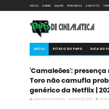
INÍCIO
SOBRE
EQUIPE
PARCERIAS
CONTATO
TER
INÍCIO
PITACO DO PAPO
DICA DO P
'Camaleões': presença 
Toro não camufla prob
genérico da Netflix | 20
papo de cinemateca
outubro 26, 2023
PiTac