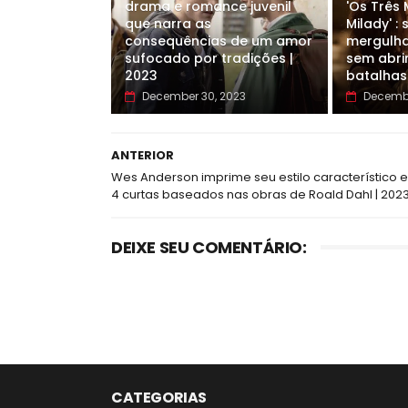
drama e romance juvenil
'Os Três
que narra as
Milady' :
consequências de um amor
mergulha
sufocado por tradições |
sem abri
2023
batalhas
December 30, 2023
Decembe
ANTERIOR
Wes Anderson imprime seu estilo característico 
4 curtas baseados nas obras de Roald Dahl | 202
DEIXE SEU COMENTÁRIO:
CATEGORIAS