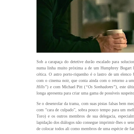
Sob a carapaça do detetive durão escalado para solucio
numa linha muito próxima a de um Humphrey Bogart la
cética. O astro porto-riquenho é o lastro de um elenco b
com o cinema noir, que conta ainda com o retorno a uma
Hills”
) e com Michael Pitt (
“Os Sonhadores”
), este úl
longa apresenta para criar uma gama de possíveis suspeito
Se o desenrolar da trama, com suas pistas falsas bem meq
com “cara de culpado”, sobra pouco tempo para um melh
Toro) e os outros membros de sua delegacia, especial
lapidação dos diálogos não consegue imprimir-lhes o sen
de colocar todos ali como membros de uma espécie de fam