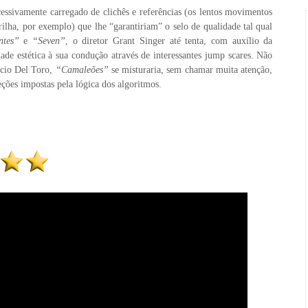
cessivamente carregado de clichês e referências (os lentos movimentos
ilha, por exemplo) que lhe “garantiriam” o selo de qualidade tal qual
ntes”
e
“Seven”
, o diretor Grant Singer até tenta, com auxílio da
e estética à sua condução através de interessantes jump scares. Não
icio Del Toro,
“Camaleões”
se misturaria, sem chamar muita atenção,
eções impostas pela lógica dos algoritmos.