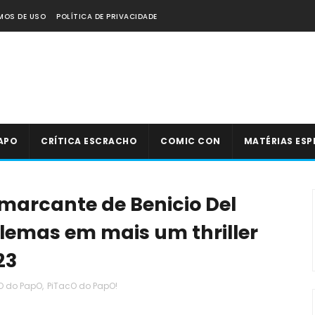
MOS DE USO
POLÍTICA DE PRIVACIDADE
APO
CRÍTICA ESCRACHO
COMIC CON
MATÉRIAS ESP
marcante de Benicio Del
lemas em mais um thriller
23
O do PapO
,
PiTacO do PapO!