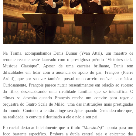
Na Trama, acompanhamos Denis Dumar (Yvan Attal), um maestro de
renome recentemente laureado com o prestigioso prêmio "Victoires de la
Musique Classique". Apesar de uma carreira brilhante, Denis tem
dificuldades em lidar com a ausência de apoio do pai, François (Pierre
Arditi), que por sua vez também possui uma carreira notável na música.
Curiosamente, François parece nutrir ressentimentos em relação ao sucesso
do filho, desencadeando uma rivalidade familiar que se intensifica. O
clímax se desenha quando François recebe um convite para reger a
orquestra do Teatro Scala de Milão, uma das instituições mais prestigiadas
do mundo. Contudo, a tensão atinge seu ápice quando Denis descobre que,
na realidade, o convite é destinado a ele e não a seu pai.
É crucial destacar inicialmente que o título
"Maestro(s)"
aponta para um
foco bastante específico. Embora a dupla central seja o epicentro das