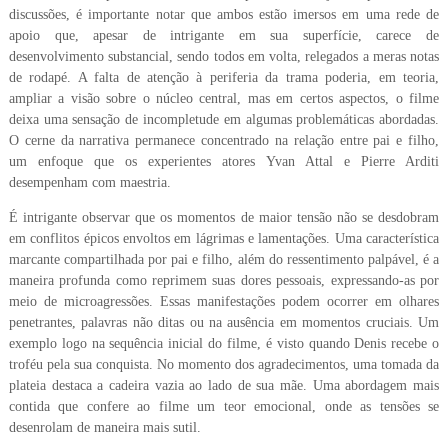
discussões, é importante notar que ambos estão imersos em uma rede de
apoio que, apesar de intrigante em sua superfície, carece de
desenvolvimento substancial, sendo todos em volta, relegados a meras notas
de rodapé. A falta de atenção à periferia da trama poderia, em teoria,
ampliar a visão sobre o núcleo central, mas em certos aspectos, o filme
deixa uma sensação de incompletude em algumas problemáticas abordadas.
O cerne da narrativa permanece concentrado na relação entre pai e filho,
um enfoque que os experientes atores Yvan Attal e Pierre Arditi
desempenham com maestria.
É intrigante observar que os momentos de maior tensão não se desdobram
em conflitos épicos envoltos em lágrimas e lamentações. Uma característica
marcante compartilhada por pai e filho, além do ressentimento palpável, é a
maneira profunda como reprimem suas dores pessoais, expressando-as por
meio de microagressões. Essas manifestações podem ocorrer em olhares
penetrantes, palavras não ditas ou na ausência em momentos cruciais. Um
exemplo logo na sequência inicial do filme, é visto quando Denis recebe o
troféu pela sua conquista. No momento dos agradecimentos, uma tomada da
plateia destaca a cadeira vazia ao lado de sua mãe. Uma abordagem mais
contida que confere ao filme um teor emocional, onde as tensões se
desenrolam de maneira mais sutil.