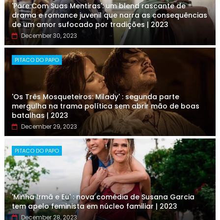
'Pare Com Suas Mentiras': um blend rascante de
drama e romance juvenil que narra as consequências
de um amor sufocado por tradições | 2023
December 30, 2023
PITACO DO PAPO
'Os Três Mosqueteiros: Milady' : segunda parte
mergulha na trama política sem abrir mão de boas
batalhas | 2023
December 29, 2023
PITACO DO PAPO
'Minha Irmã e Eu' : nova comédia de Susana Garcia
tem apelo feminista em núcleo familiar | 2023
December 28, 2023