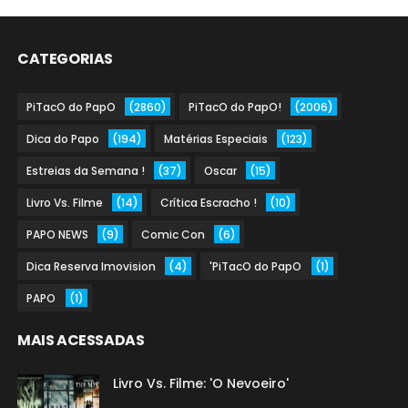
CATEGORIAS
PiTacO do PapO
(2860)
PiTacO do PapO!
(2006)
Dica do Papo
(194)
Matérias Especiais
(123)
Estreias da Semana !
(37)
Oscar
(15)
Livro Vs. Filme
(14)
Crítica Escracho !
(10)
PAPO NEWS
(9)
Comic Con
(6)
Dica Reserva Imovision
(4)
'PiTacO do PapO
(1)
PAPO
(1)
MAIS ACESSADAS
Livro Vs. Filme: 'O Nevoeiro'