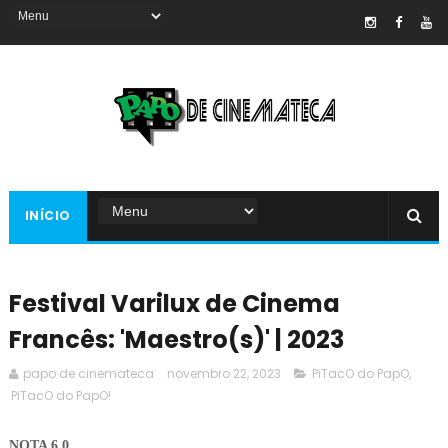
INÍCIO
Festival Varilux de Cinema
Francês: 'Maestro(s)' | 2023
papo de cinemateca
novembro 22, 2023
PiTacO do PapO
,
PiTacO do PapO!
NOTA 6.0